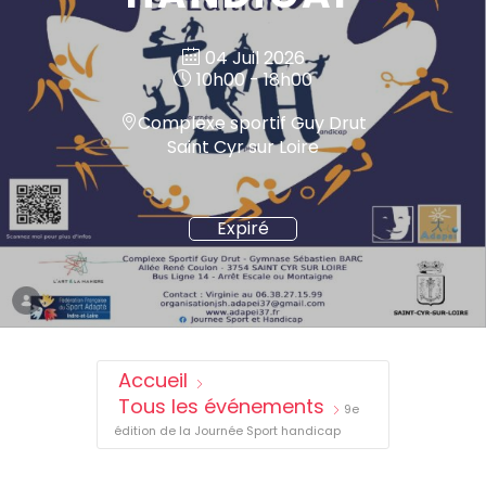
04 Juil 2026
10h00 - 18h00
Complexe sportif Guy Drut
Saint Cyr sur Loire
Expiré
Accueil
Tous les événements
9e
édition de la Journée Sport handicap