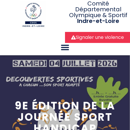
Comité
Départemental
Olympique & Sportif
Indre-et-Loire
Signaler une violence
9E ÉDITION DE LA
JOURNÉE SPORT
HANDICAP