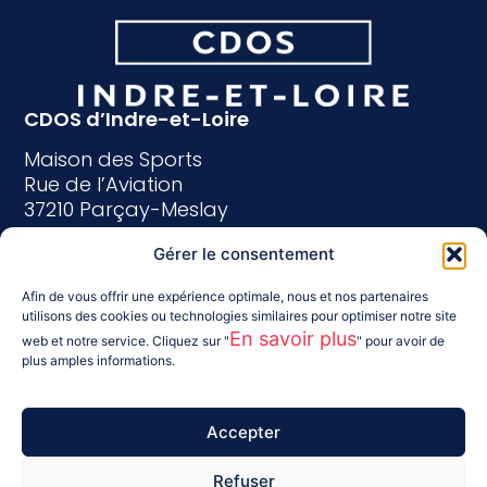
CDOS d’Indre-et-Loire
Maison des Sports
Rue de l’Aviation
37210 Parçay-Meslay
Tél : 02 47 40 25 15
Gérer le consentement
indreetloire@franceolympique.com
Afin de vous offrir une expérience optimale, nous et nos partenaires
utilisons des cookies ou technologies similaires pour optimiser notre site
Suivez-nous :
En savoir plus
web et notre service. Cliquez sur "
" pour avoir de
plus amples informations.
Accepter
Refuser