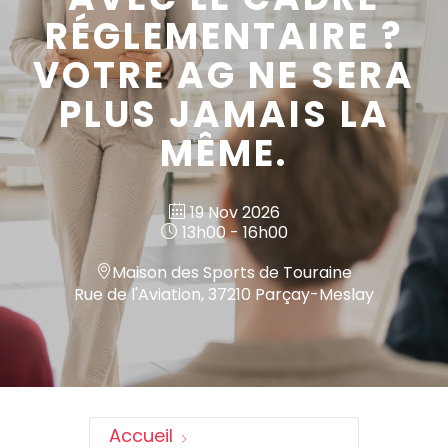
RÉGLEMENTAIRE ?
VOTRE AG NE SERA
PLUS JAMAIS LA
MÊME.
19 Nov 2026
13h00 - 16h00
Maison des Sports de Touraine
Rue de l'Aviation, 37210 Parçay-Meslay
Accueil