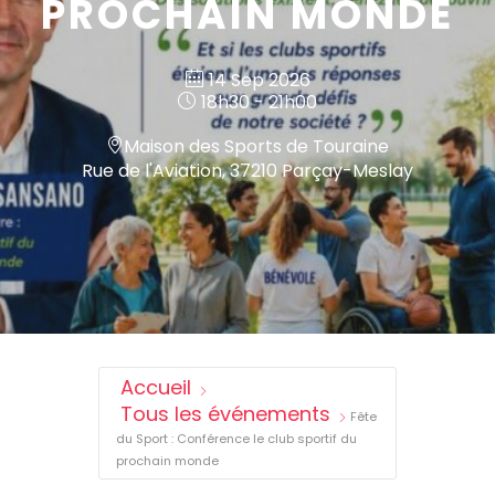
PROCHAIN MONDE
14 Sep 2026
18h30 - 21h00
Maison des Sports de Touraine
Rue de l'Aviation, 37210 Parçay-Meslay
Accueil
Tous les événements
Fête
du Sport : Conférence le club sportif du
prochain monde