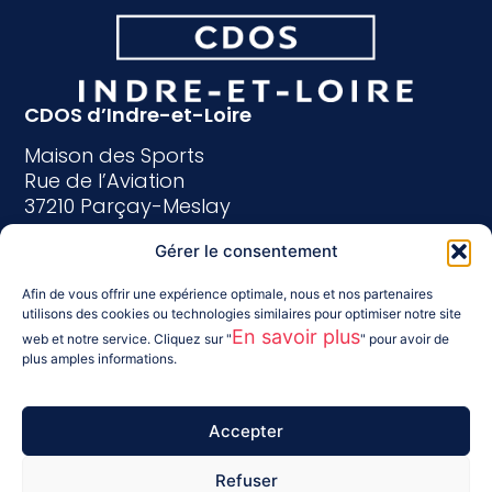
CDOS d’Indre-et-Loire
Maison des Sports
Rue de l’Aviation
37210 Parçay-Meslay
Tél : 02 47 40 25 15
Gérer le consentement
indreetloire@franceolympique.com
Afin de vous offrir une expérience optimale, nous et nos partenaires
utilisons des cookies ou technologies similaires pour optimiser notre site
Suivez-nous :
En savoir plus
web et notre service. Cliquez sur "
" pour avoir de
plus amples informations.
Accepter
Refuser